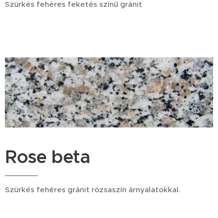
Szürkés fehéres feketés színű gránit
Rose beta
Szürkés fehéres gránit rózsaszín árnyalatokkal.