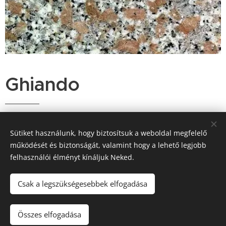
Ghiando
Sütiket használunk, hogy biztosítsuk a weboldal megfelelő
működését és biztonságát, valamint hogy a lehető legjobb
felhasználói élményt kínáljuk Neked.
Kapcsolat: Kunszentmiklós Rákóczi út
Csak a legszükségesebbek elfogadása
32
Telefon: 06703170787
Összes elfogadása
Sütik