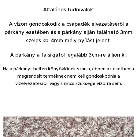
Általános tudnivalók:
A vízorr gondoskodik a csapadék elvezetéséről a
párkány esetében és a párkány alján található 3mm
széles kb. 4mm mély nyílást jelent.
A párkány a falsíkjától legalább 3cm-re álljon ki.
Ha a párkányt beltéri könyöklőnek szánja, ebben az esetben a
megrendelt terméknek nem kell gondoskodnia a
vízelvezetésről, vagyis nincs szüksége vízorra sem.